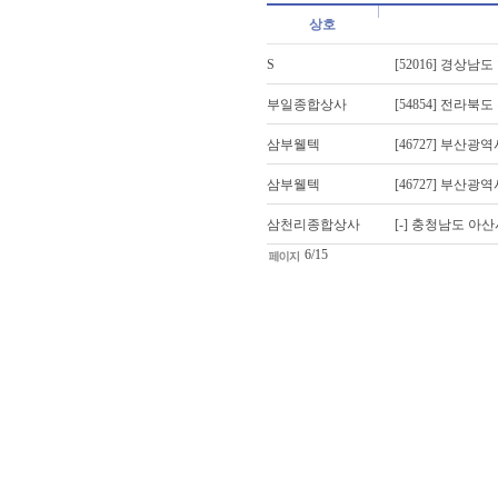
상호
S
[52016] 경상남
부일종합상사
[54854] 전라북
삼부웰텍
[46727] 부산광
삼부웰텍
[46727] 부산광
삼천리종합상사
[-] 충청남도 아산
6/15